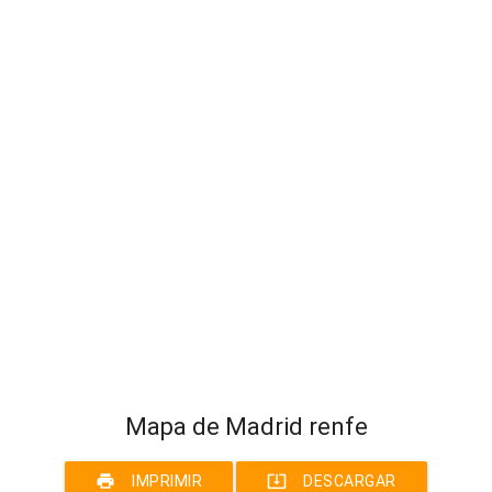
Mapa de Madrid renfe
print
system_update_alt
IMPRIMIR
DESCARGAR