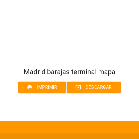
Madrid barajas terminal mapa
print
system_update_alt
IMPRIMIR
DESCARGAR