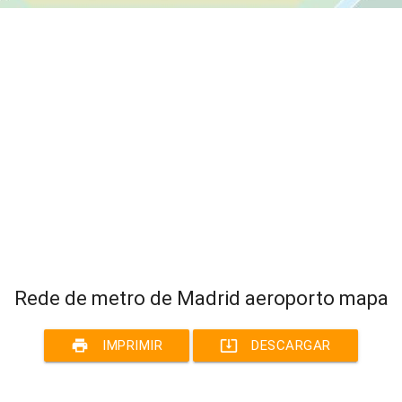
Rede de metro de Madrid aeroporto mapa
print
system_update_alt
IMPRIMIR
DESCARGAR