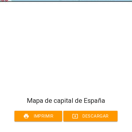
Mapa de capital de España
print
system_update_alt
IMPRIMIR
DESCARGAR